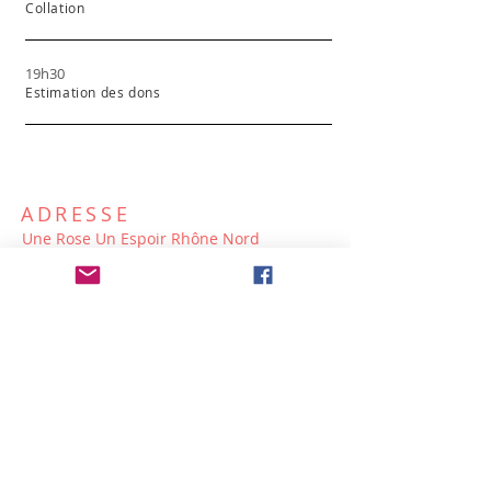
Collation
19h30
Estimation des dons
ADRESSE
Une Rose Un Espoir Rhône Nord
486 rue Piamot
69730 Genay
uneroseunespoirrhonenord@gmail.com
Contactez-nous
Prénom